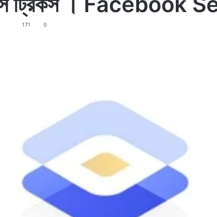
ণ সেটিংস ট্রিকস । Faceboo
171
0