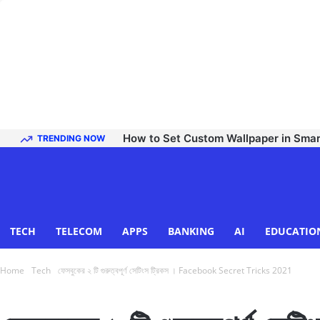
How to Set Custom Wallpaper in Sma
TRENDING NOW
TECH
TELECOM
APPS
BANKING
AI
EDUCATIO
Home
Tech
ফেসবুকের ২ টি গুরুত্বপূর্ণ সেটিংস ট্রিকস । Facebook Secret Tricks 2021
Tech