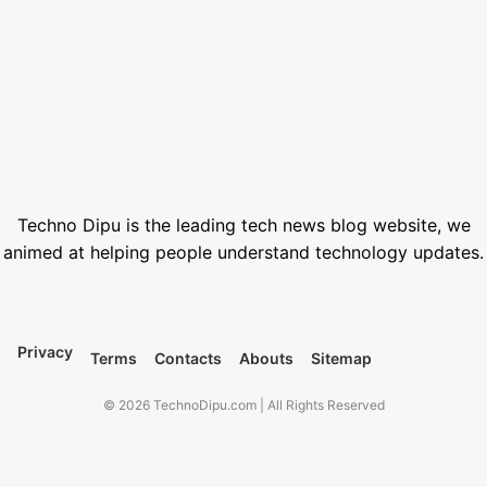
How to Generate AI Voice with ElevenLabs in 2026
June 1, 2026
Best Free Stock Video Websites for Video Editors
March 12, 2026
Best VPN for Netflix USA 2026
February 28, 2026
Techno Dipu is the leading tech news blog website, we
animed at helping people understand technology updates.
Privacy
Terms
Contacts
Abouts
Sitemap
© 2026 TechnoDipu.com | All Rights Reserved