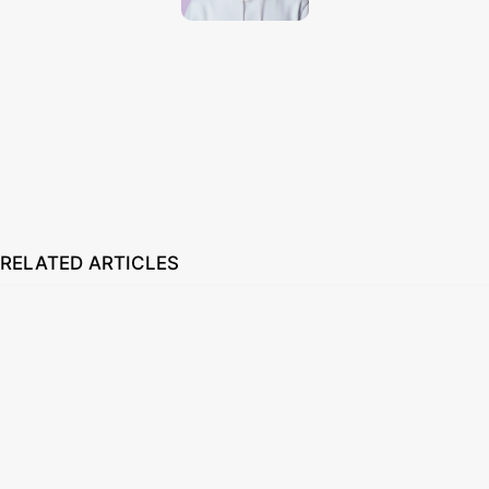
Techno Dipu
http://technodipu.com
Techno Dipu is a modern tech blog sharing smartphone reviews, gadget
insights, AI tools, and the latest technology updates in simple and
engaging English.
RELATED ARTICLES
How to Set Custom Wallpaper in Smartwatch 2026: Easy Guide
August 7, 2026
Best Free Stock Video Websites for Video Editors
March 12, 2026
Best VPN for Netflix USA 2026