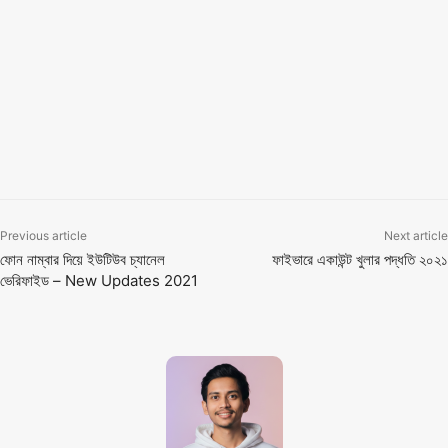
কেমন হতে পারে। আর এভাবেই আপনি সেই সমন্ধে লেখালিখি করে তাদের সাহায্য
করতে পারেন। এটাও খুব ভালো একটি নিশ। চাইলে আপনি আলিবাবা ও অ্যামাজন
এর সাথে অ্যাফিলিয়েট করতে পারেন।
আজ এই পর্যন্তই ছিলো। কথা হবে পরবর্তী কোনো মজার ও হেল্পফুল টপিক নিয়ে।
ততপর্যন্ত ভালো থাকুন। ধন্যবাদ!
TAGS
ব্লগিং এর জন্য ভালো নিশ বাছাই
ব্লগিং এর জন্য সবচেয়ে ভালো নিশ বাছাই করবেন কিভাবে?
Previous article
Next article
ফোন নাম্বার দিয়ে ইউটিউব চ্যানেল
ফাইভারে একাউন্ট খুলার পদ্ধতি ২০২১
ভেরিফাইড – New Updates 2021