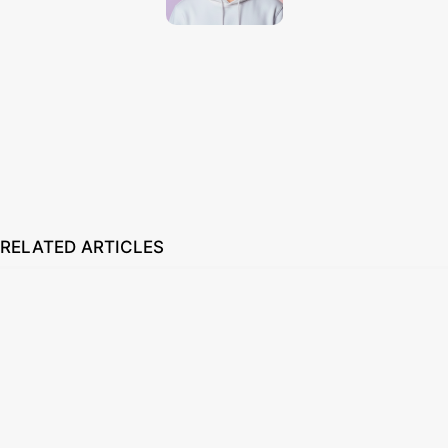
Techno Dipu
http://technodipu.com
Techno Dipu is a modern tech blog sharing smartphone reviews, gadget
insights, AI tools, and the latest technology updates in simple and
engaging English.
RELATED ARTICLES
Best Free Stock Video Websites for Video Editors
March 12, 2026
Best VPN for Netflix USA 2026
February 28, 2026
NEIR system কী? IMEI দিয়ে ফোন বৈধ কিনা চেক করার সঠিক পদ্ধতি 2026