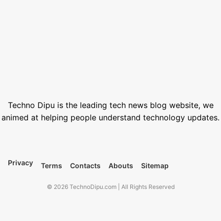
Best Free Stock Video Websites for Video Editors
March 12, 2026
Best VPN for Netflix USA 2026
February 28, 2026
1000+ Best Nano Banana Prompts (Copy-Paste Templates)
January 18, 2026
Techno Dipu is the leading tech news blog website, we
animed at helping people understand technology updates.
Privacy
Terms
Contacts
Abouts
Sitemap
© 2026 TechnoDipu.com | All Rights Reserved